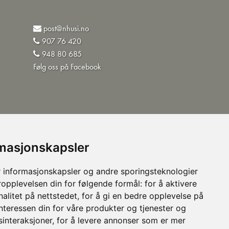
post@nhusi.no
907 76 420
948 80 685
Følg oss på Facebook
©Norsk Husisolering AS
rmasjonskapsler
 informasjonskapsler og andre sporingsteknologier
ropplevelsen din for følgende formål:
for å aktivere
alitet på nettstedet
,
for å gi en bedre opplevelse på
interessen din for våre produkter og tjenester og
sinteraksjoner
,
for å levere annonser som er mer