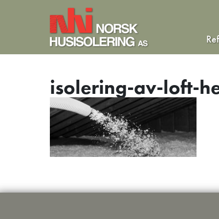
Re
isolering-av-loft-h