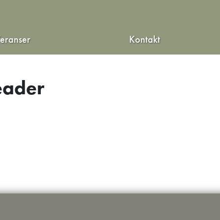
feranser
Kontakt
eader