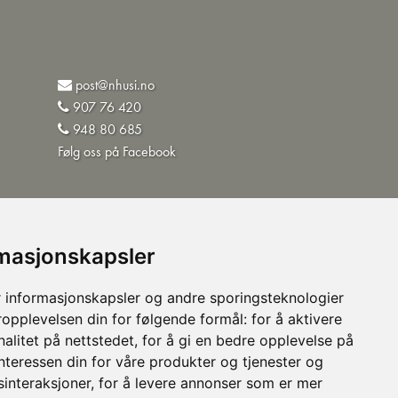
post@nhusi.no
907 76 420
948 80 685
Følg oss på Facebook
rmasjonskapsler
©Norsk Husisolering AS
 informasjonskapsler og andre sporingsteknologier
ropplevelsen din for følgende formål:
for å aktivere
alitet på nettstedet
,
for å gi en bedre opplevelse på
interessen din for våre produkter og tjenester og
sinteraksjoner
,
for å levere annonser som er mer