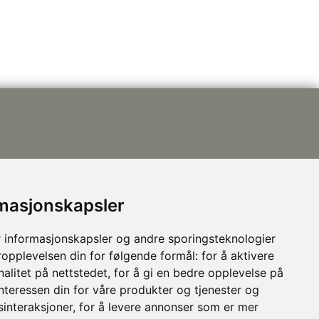
post@nhusi.no
rmasjonskapsler
907 76 420
948 80 685
 informasjonskapsler og andre sporingsteknologier
Følg oss på Facebook
ropplevelsen din for følgende formål:
for å aktivere
alitet på nettstedet
,
for å gi en bedre opplevelse på
interessen din for våre produkter og tjenester og
sinteraksjoner
,
for å levere annonser som er mer