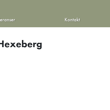
feranser
Kontakt
 Hexeberg