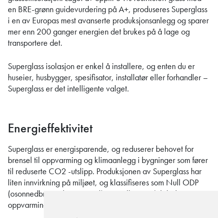
en BRE-grønn guidevurdering på A+, produseres Superglass
i en av Europas mest avanserte produksjonsanlegg og sparer
mer enn 200 ganger energien det brukes på å lage og
transportere det.
Superglass isolasjon er enkel å installere, og enten du er
huseier, husbygger, spesifisator, installatør eller forhandler –
Superglass er det intelligente valget.
Energieffektivitet
Superglass er energisparende, og reduserer behovet for
brensel til oppvarming og klimaanlegg i bygninger som fører
til reduserte CO2 -utslipp. Produksjonen av Superglass har
liten innvirkning på miljøet, og klassifiseres som Null ODP
(osonnedbrytende potensial) og Null GWP (globalt
oppvarmingspotensial).