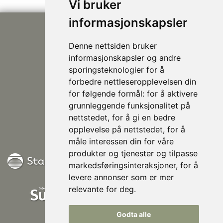
Vi bruker
informasjonskapsler
Denne nettsiden bruker
informasjonskapsler og andre
sporingsteknologier for å
forbedre nettleseropplevelsen din
post@nhusi.no
for følgende formål:
for å aktivere
907 76 420
grunnleggende funksjonalitet på
948 80 685
nettstedet
,
for å gi en bedre
Følg oss på Facebook
opplevelse på nettstedet
,
for å
måle interessen din for våre
produkter og tjenester og tilpasse
markedsføringsinteraksjoner
,
for å
levere annonser som er mer
relevante for deg
.
Godta alle