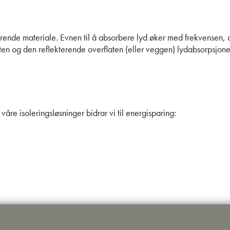
ende materiale. Evnen til å absorbere lyd øker med frekvensen, og e
ten og den reflekterende overflaten (eller veggen) lydabsorpsjone
våre isoleringsløsninger bidrar vi til energisparing: