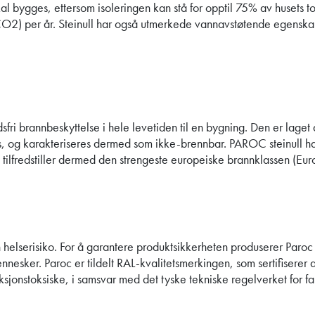
skal bygges, ettersom isoleringen kan stå for opptil 75% av husets to
CO2) per år. Steinull har også utmerkede vannavstøtende egenska
fri brannbeskyttelse i hele levetiden til en bygning. Den er laget
, og karakteriseres dermed som ikke-brennbar. PAROC steinull h
lfredstiller dermed den strengeste europeiske brannklassen (Eur
 helserisiko. For å garantere produktsikkerheten produserer Paro
nesker. Paroc er tildelt RAL-kvalitetsmerkingen, som sertifiserer a
sjonstoksiske, i samsvar med det tyske tekniske regelverket for fa