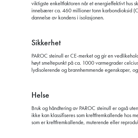
viktigste enkeltfaktoren når et energieffektivt hus 
innebærer ca. 460 millioner tonn karbondioksid (
dannelse av kondens i isolasjonen.
Sikkerhet
PAROC steinull er CE-merket og gir en vedlikeholds
høyt smeltepunkt på ca. 1000 varmegrader celcius
lydisolerende og brannhemmende egenskaper, og ti
Helse
Bruk og håndtering av PAROC steinull er også uten
ikke kan klassifiseres som kreftfremkallende hos men
som er kreftfremkallende, muterende eller reproduk