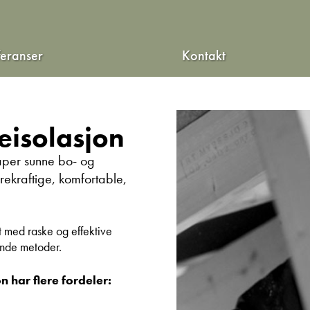
feranser
Kontakt
eisolasjon
aper sunne bo- og
ekraftige, komfortable,
et med raske og effektive
ende metoder.
n har flere fordeler: