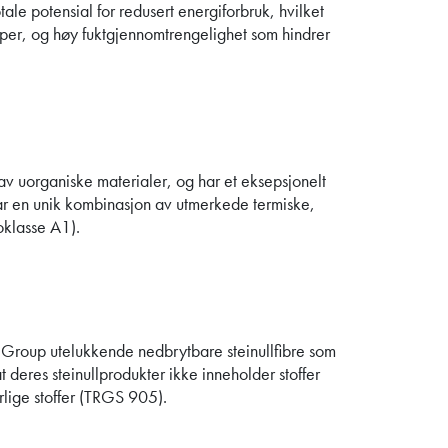
tale potensial for redusert energiforbruk, hvilket
per, og høy fuktgjennomtrengelighet som hindrer
 av uorganiske materialer, og har et eksepsjonelt
ar en unik kombinasjon av utmerkede termiske,
oklasse A1).
c Group utelukkende nedbrytbare steinullfibre som
t deres steinullprodukter ikke inneholder stoffer
rlige stoffer (TRGS 905).