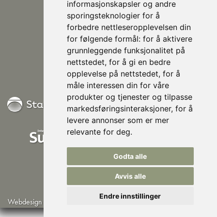
informasjonskapsler og andre
sporingsteknologier for å
forbedre nettleseropplevelsen din
post@nhusi.no
for følgende formål:
for å aktivere
+47 907 76 420
grunnleggende funksjonalitet på
948 80 685
nettstedet
,
for å gi en bedre
Follow us on Facebook
opplevelse på nettstedet
,
for å
måle interessen din for våre
produkter og tjenester og tilpasse
markedsføringsinteraksjoner
,
for å
levere annonser som er mer
relevante for deg
.
Godta alle
Avvis alle
Endre innstillinger
Webdesign by Lindbak IT
©Norsk Husisolering AS