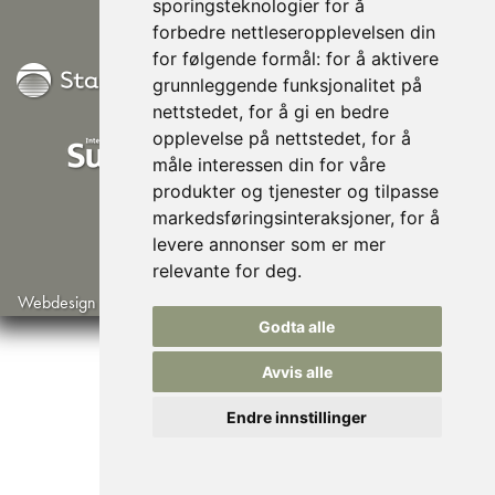
sporingsteknologier for å
forbedre nettleseropplevelsen din
for følgende formål:
for å aktivere
grunnleggende funksjonalitet på
nettstedet
,
for å gi en bedre
opplevelse på nettstedet
,
for å
måle interessen din for våre
produkter og tjenester og tilpasse
markedsføringsinteraksjoner
,
for å
levere annonser som er mer
relevante for deg
.
Webdesign av Lindbak IT
©Norsk Husisolering AS
Godta alle
Avvis alle
Endre innstillinger