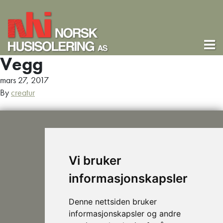
Vegg
mars 27, 2017
By
creatur
Vi bruker
informasjonskapsler
post@nhusi.no
907 76 420
Denne nettsiden bruker
948 80 685
informasjonskapsler og andre
Følg oss på Facebook