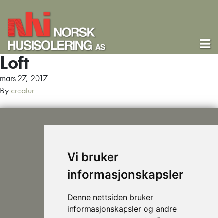
Loft
mars 27, 2017
By
creatur
Vi bruker
informasjonskapsler
post@nhusi.no
907 76 420
Denne nettsiden bruker
948 80 685
informasjonskapsler og andre
Følg oss på Facebook