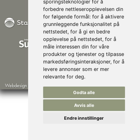
sporingsteknologier for å
forbedre nettleseropplevelsen din
for følgende formål:
for å aktivere
grunnleggende funksjonalitet på
nettstedet
,
for å gi en bedre
opplevelse på nettstedet
,
for å
måle interessen din for våre
produkter og tjenester og tilpasse
markedsføringsinteraksjoner
,
for å
levere annonser som er mer
relevante for deg
.
Webdesign av Lindbak IT
©Norsk Husisolering AS
Godta alle
Avvis alle
Endre innstillinger