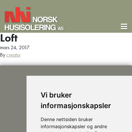
Loft
mars 24, 2017
By
creatur
Vi bruker
informasjonskapsler
post@nhusi.no
907 76 420
Denne nettsiden bruker
948 80 685
informasjonskapsler og andre
Følg oss på Facebook