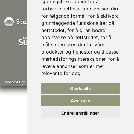
sporingsteknologier for å
forbedre nettleseropplevelsen din
for følgende formål:
for å aktivere
grunnleggende funksjonalitet på
nettstedet
,
for å gi en bedre
opplevelse på nettstedet
,
for å
måle interessen din for våre
produkter og tjenester og tilpasse
markedsføringsinteraksjoner
,
for å
levere annonser som er mer
relevante for deg
.
Webdesign av Lindbak IT
©Norsk Husisolering AS
Godta alle
Avvis alle
Endre innstillinger