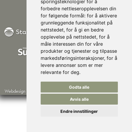
948 80 685
sporingsteknologier for å
Følg oss på Facebook
forbedre nettleseropplevelsen din
for følgende formål:
for å aktivere
grunnleggende funksjonalitet på
nettstedet
,
for å gi en bedre
opplevelse på nettstedet
,
for å
måle interessen din for våre
produkter og tjenester og tilpasse
markedsføringsinteraksjoner
,
for å
levere annonser som er mer
relevante for deg
.
Godta alle
Webdesign av Lindbak IT
©Norsk Husisolering AS
Avvis alle
Endre innstillinger