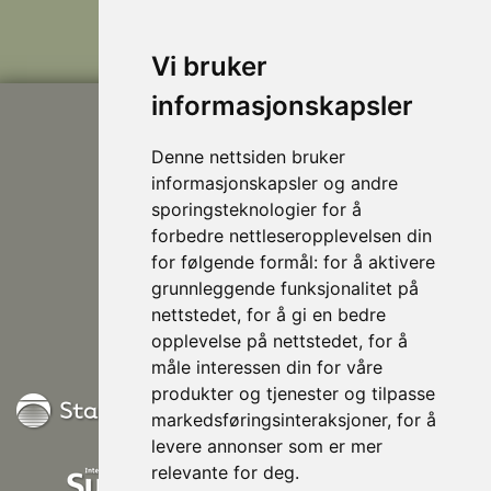
VEGGER
Vi bruker
informasjonskapsler
Denne nettsiden bruker
informasjonskapsler og andre
sporingsteknologier for å
forbedre nettleseropplevelsen din
post@nhusi.no
for følgende formål:
for å aktivere
907 76 420
grunnleggende funksjonalitet på
948 80 685
nettstedet
,
for å gi en bedre
Følg oss på Facebook
opplevelse på nettstedet
,
for å
måle interessen din for våre
produkter og tjenester og tilpasse
markedsføringsinteraksjoner
,
for å
levere annonser som er mer
relevante for deg
.