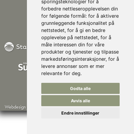
sporingsteknologier for å
907 76 420
forbedre nettleseropplevelsen din
948 80 685
for følgende formål:
for å aktivere
Følg oss på Facebook
grunnleggende funksjonalitet på
nettstedet
,
for å gi en bedre
opplevelse på nettstedet
,
for å
måle interessen din for våre
produkter og tjenester og tilpasse
markedsføringsinteraksjoner
,
for å
levere annonser som er mer
relevante for deg
.
Godta alle
Avvis alle
Webdesign av Lindbak IT
©Norsk Husisolering AS
Endre innstillinger