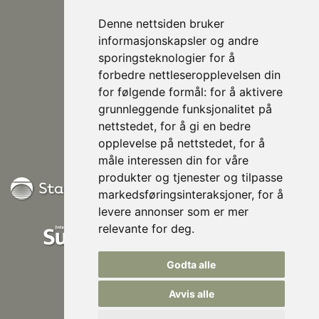
Denne nettsiden bruker
informasjonskapsler og andre
sporingsteknologier for å
forbedre nettleseropplevelsen din
post@nhusi.no
for følgende formål:
for å aktivere
907 76 420
grunnleggende funksjonalitet på
948 80 685
nettstedet
,
for å gi en bedre
Følg oss på Facebook
opplevelse på nettstedet
,
for å
måle interessen din for våre
produkter og tjenester og tilpasse
markedsføringsinteraksjoner
,
for å
levere annonser som er mer
relevante for deg
.
Godta alle
Avvis alle