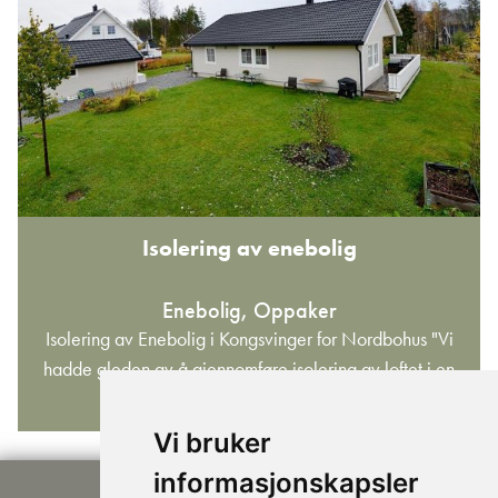
Isolering av enebolig
Enebolig, Oppaker
Isolering av Enebolig i Kongsvinger for Nordbohus "Vi
hadde gleden av å gjennomføre isolering av loftet i en
ny enebolig...
Vi bruker
informasjonskapsler