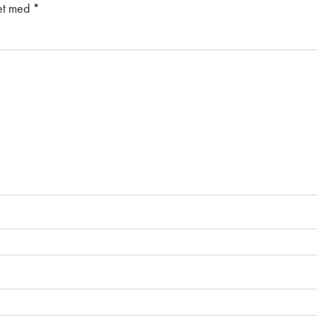
ket med
*