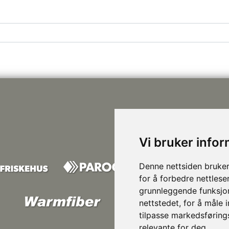
Vi bruker info
Denne nettsiden bruker
for å forbedre nettlese
grunnleggende funksjon
nettstedet
,
for å måle 
tilpasse markedsføring
relevante for deg
.