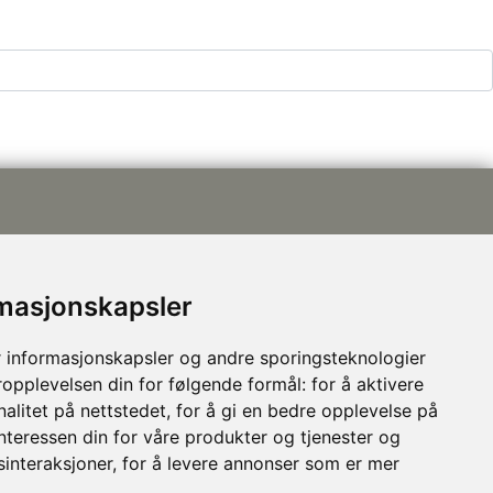
rmasjonskapsler
post@nhusi.no
 informasjonskapsler og andre sporingsteknologier
907 76 420
ropplevelsen din for følgende formål:
for å aktivere
948 80 685
alitet på nettstedet
,
for å gi en bedre opplevelse på
Følg oss på Facebook
interessen din for våre produkter og tjenester og
sinteraksjoner
,
for å levere annonser som er mer