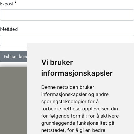
E-post
*
Nettsted
Vi bruker
informasjonskapsler
Denne nettsiden bruker
informasjonskapsler og andre
sporingsteknologier for å
forbedre nettleseropplevelsen din
post@nhusi.no
for følgende formål:
for å aktivere
907 76 420
grunnleggende funksjonalitet på
948 80 685
nettstedet
,
for å gi en bedre
Følg oss på Facebook