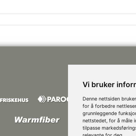
Vi bruker info
Denne nettsiden bruker
for å forbedre nettlese
grunnleggende funksjon
nettstedet
,
for å måle 
tilpasse markedsføring
relevante for deg
.