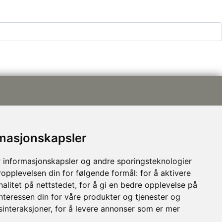
rmasjonskapsler
post@nhusi.no
 informasjonskapsler og andre sporingsteknologier
907 76 420
ropplevelsen din for følgende formål:
for å aktivere
948 80 685
alitet på nettstedet
,
for å gi en bedre opplevelse på
Følg oss på Facebook
interessen din for våre produkter og tjenester og
sinteraksjoner
,
for å levere annonser som er mer