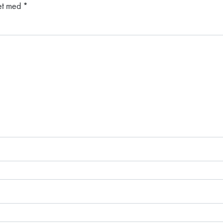
ket med
*