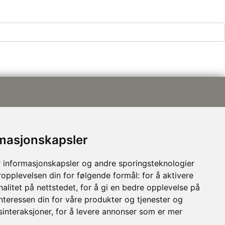
rmasjonskapsler
post@nhusi.no
 informasjonskapsler og andre sporingsteknologier
907 76 420
ropplevelsen din for følgende formål:
for å aktivere
948 80 685
alitet på nettstedet
,
for å gi en bedre opplevelse på
Følg oss på Facebook
interessen din for våre produkter og tjenester og
sinteraksjoner
,
for å levere annonser som er mer