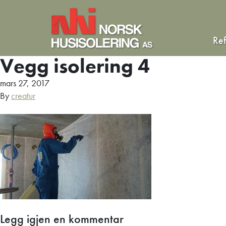
Re
Vegg isolering 4
mars 27, 2017
By
creatur
Legg igjen en kommentar