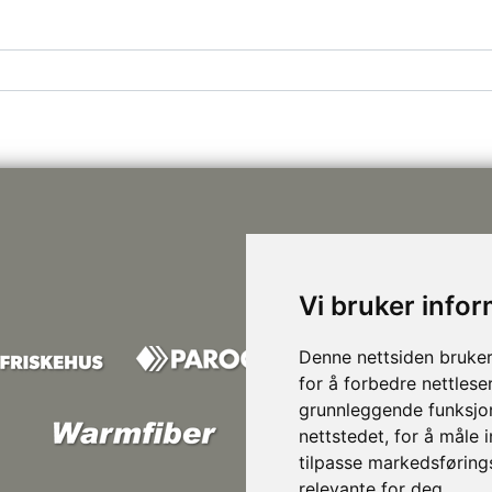
Vi bruker info
Denne nettsiden bruker
for å forbedre nettlese
grunnleggende funksjon
nettstedet
,
for å måle 
tilpasse markedsføring
relevante for deg
.