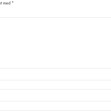
ket med
*