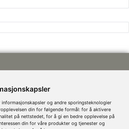
rmasjonskapsler
post@nhusi.no
 informasjonskapsler og andre sporingsteknologier
907 76 420
ropplevelsen din for følgende formål:
for å aktivere
948 80 685
alitet på nettstedet
,
for å gi en bedre opplevelse på
Følg oss på Facebook
interessen din for våre produkter og tjenester og