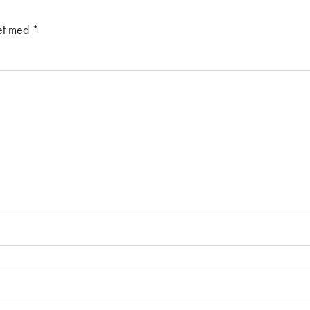
ket med
*