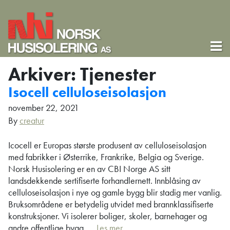
Arkiver:
Tjenester
Isocell celluloseisolasjon
november 22, 2021
By
creatur
Icocell er Europas største produsent av celluloseisolasjon
med fabrikker i Østerrike, Frankrike, Belgia og Sverige.
Norsk Husisolering er en av CBI Norge AS sitt
landsdekkende sertifiserte forhandlernett. Innblåsing av
celluloseisolasjon i nye og gamle bygg blir stadig mer vanlig.
Bruksområdene er betydelig utvidet med brannklassifiserte
konstruksjoner. Vi isolerer boliger, skoler, barnehager og
andre offentlige bygg. …
Les mer