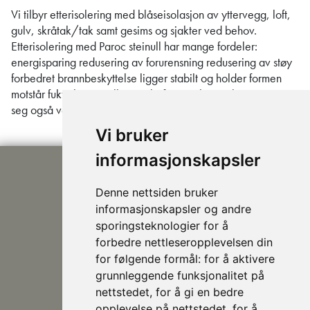
Vi tilbyr etterisolering med blåseisolasjon av yttervegg, loft,
gulv, skråtak/tak samt gesims og sjakter ved behov.
Etterisolering med Paroc steinull har mange fordeler:
energisparing redusering av forurensning redusering av støy
forbedret brannbeskyttelse ligger stabilt og holder formen
motstår fuktighet Bestill gratis befaring Blåseisolasjon egner
seg også veldig godt til isolering av nybygg.
Vi bruker
informasjonskapsler
Denne nettsiden bruker
informasjonskapsler og andre
sporingsteknologier for å
forbedre nettleseropplevelsen din
post@nhusi.no
for følgende formål:
for å aktivere
907 76 420
grunnleggende funksjonalitet på
948 80 685
nettstedet
,
for å gi en bedre
Følg oss på Facebook
opplevelse på nettstedet
,
for å